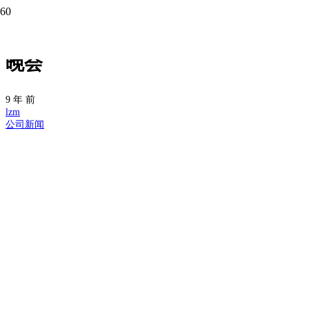
《在追逐梦想中成长·青春篇》主题
晚会
9 年 前
lzm
公司新闻